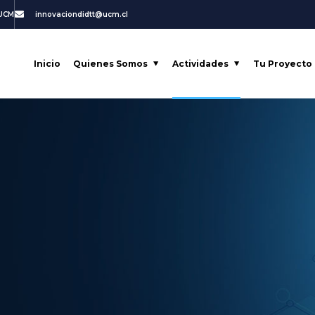
 UCM
innovaciondidtt@ucm.cl
Inicio
Quienes Somos
Actividades
Tu Proyecto