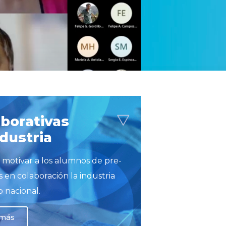
aborativas
ndustria
 motivar a los alumnos de pre-
is en colaboración la industria
o nacional.
 más