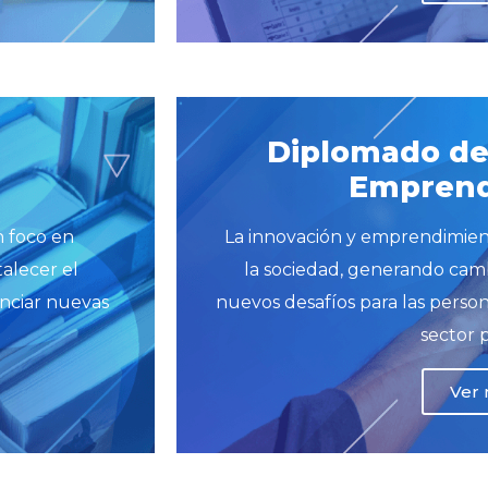
Diplomado de
Emprend
n foco en
La innovación y emprendimien
alecer el
la sociedad, generando cam
enciar nuevas
nuevos desafíos para las persona
sector 
Ver