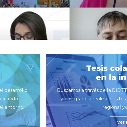
Tesis col
en la i
el desarrollo
Buscamos a través de la DIDTT
ificando
y postgrado a realizar sus tes
el entorno.
regional y/
Ver