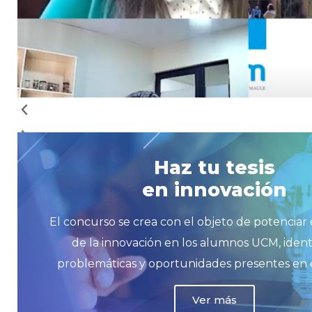
Haz tu tesis
en innovación
El concurso se crea con el objeto de potenciar 
de la innovación en los alumnos UCM, ident
problemáticas y oportunidades presentes en 
Ver más