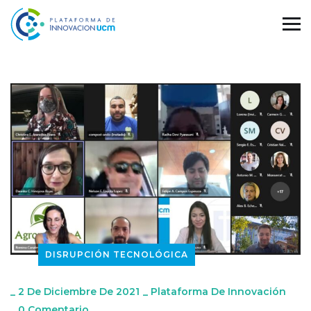
DISRUPCIÓN TECNOLÓGICA
_
2 De Diciembre De 2021
_
Plataforma De Innovación
_
0 Comentario