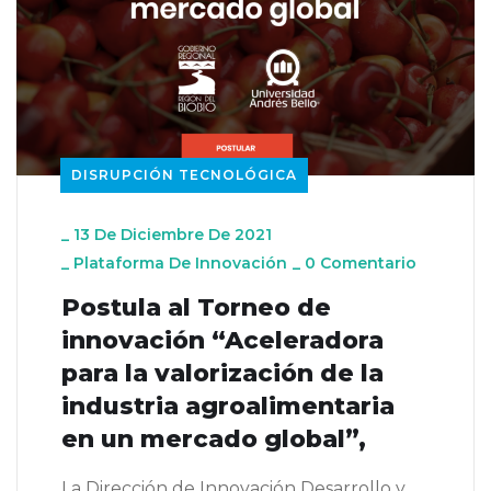
DISRUPCIÓN TECNOLÓGICA
_
13 De Diciembre De 2021
_
Plataforma De Innovación
_
0 Comentario
Postula al Torneo de
innovación “Aceleradora
para la valorización de la
industria agroalimentaria
en un mercado global”,
La Dirección de Innovación Desarrollo y