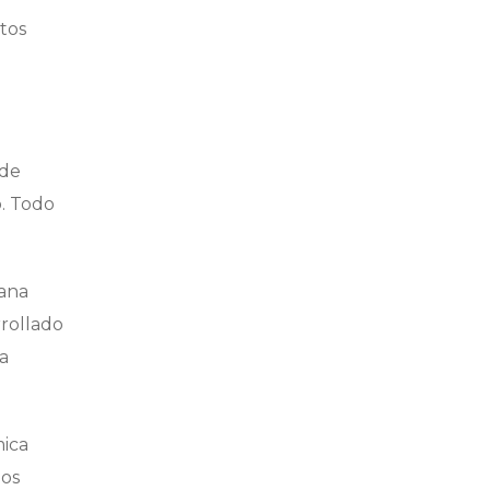
rtos
 de
o. Todo
cana
rrollado
a
mica
mos