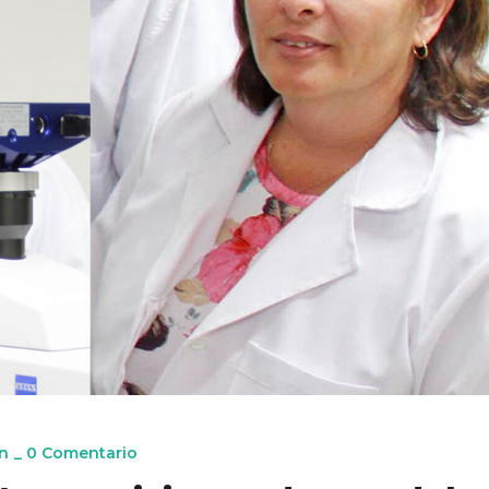
n
_
0 Comentario