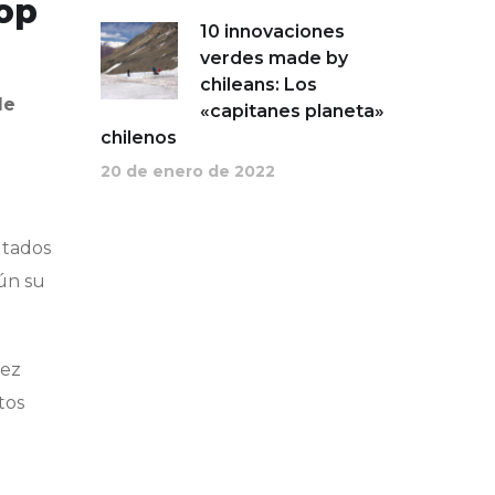
op
10 innovaciones
verdes made by
chileans: Los
de
«capitanes planeta»
chilenos
20 de enero de 2022
ltados
gún su
lez
tos