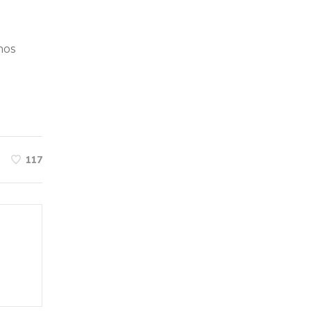
mos
117