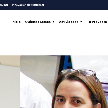
 UCM
innovaciondidtt@ucm.cl
Inicio
Quienes Somos
Actividades
Tu Proyecto