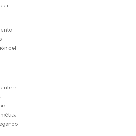
aber
iento
s
ión del
mente el
s
ión
osmética
gregando