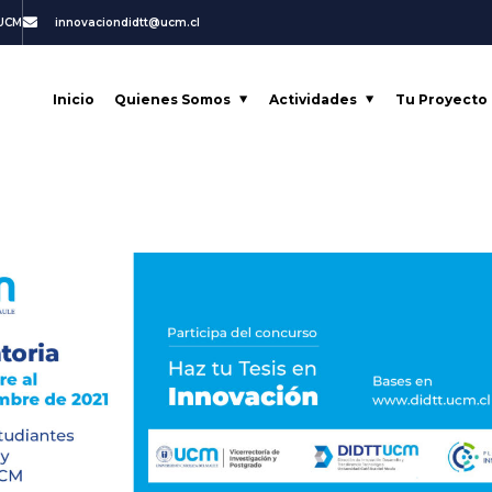
 UCM
innovaciondidtt@ucm.cl
Inicio
Quienes Somos
Actividades
Tu Proyecto